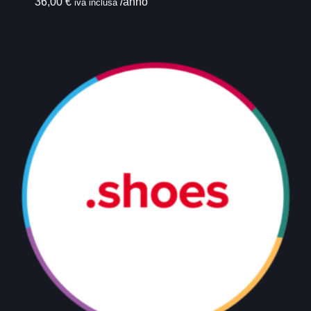
36,00
€
/anno
iva inclusa