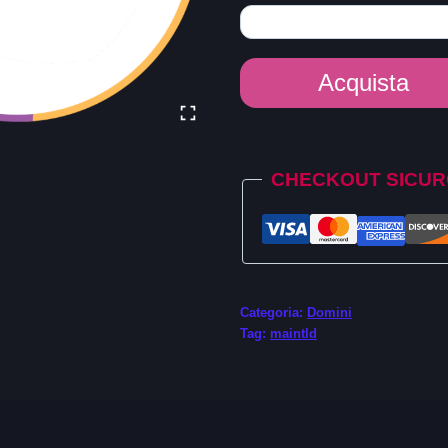
Dominio
Acquista
Music
quantità
Alternative:
CHECKOUT SICU
Categoria:
Domini
Tag:
maintld