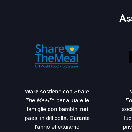
As
Ware
sostiene con
Share
The Meal™
per aiutare le
Fo
famiglie con bambini nei
soc
paesi in difficoltà. Durante
luc
l’anno effettuiamo
priv