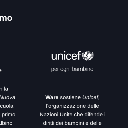
amo
n la
 Nuova
Ware
sostiene
Unicef
,
 scuola
l’organizzazione delle
i primo
Nazioni Unite che difende i
Albino
diritti dei bambini e delle