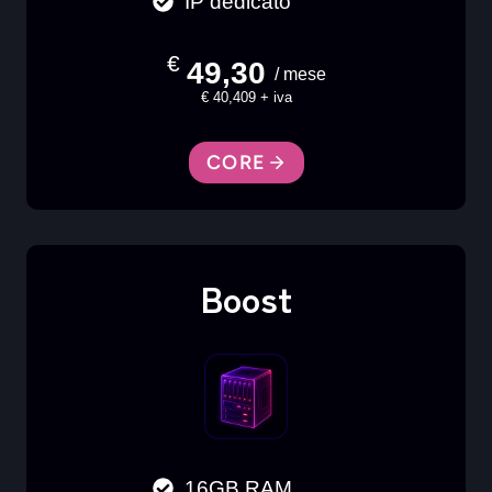
IP dedicato
€
49,30
/ mese
€ 40,409 + iva
CORE
Boost
16GB RAM