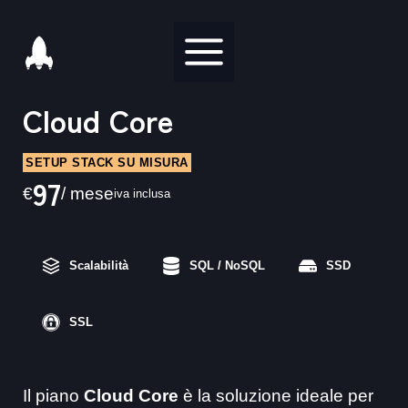
Salta
al
contenuto
Cloud Core
SETUP STACK SU MISURA
97
€
/ mese
iva inclusa
Scalabilità
SQL / NoSQL
SSD
SSL
Il piano
Cloud Core
è la soluzione ideale per