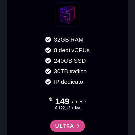
32GB RAM
8 dedi vCPUs
240GB SSD
30TB traffico
IP dedicato
€
149
/ mese
€ 122,13 + iva
ULTRA