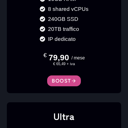
8 shared vCPUs
240GB SSD
20TB traffico
IP dedicato
€
79,90
/ mese
€ 65,49 + iva
BOOST
Ultra