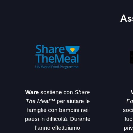
As
Ware
sostiene con
Share
The Meal™
per aiutare le
Fo
famiglie con bambini nei
soc
paesi in difficoltà. Durante
luc
l’anno effettuiamo
priv