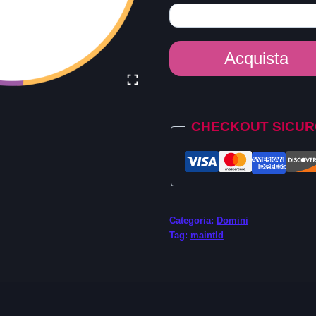
Dominio
Acquista
Email
quantità
Alternative:
CHECKOUT SICU
Categoria:
Domini
Tag:
maintld