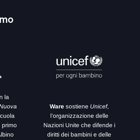
amo
n la
 Nuova
Ware
sostiene
Unicef
,
 scuola
l’organizzazione delle
i primo
Nazioni Unite che difende i
Albino
diritti dei bambini e delle