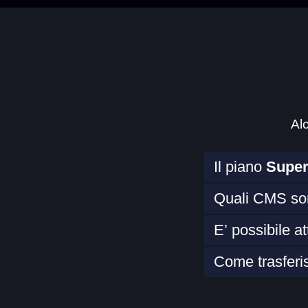
Al
Il piano
Supe
Quali CMS son
E’ possibile a
Come trasferisc