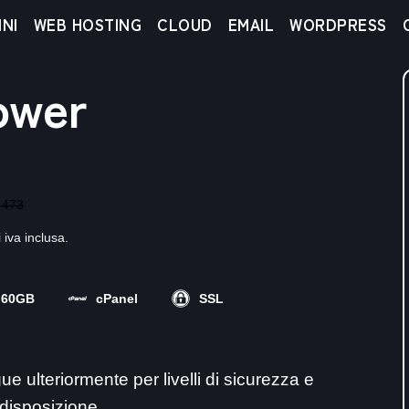
NI
WEB HOSTING
CLOUD
EMAIL
WORDPRESS
ower
 473
 iva inclusa.
60GB
cPanel
SSL
gue ulteriormente per livelli di sicurezza e
 disposizione.