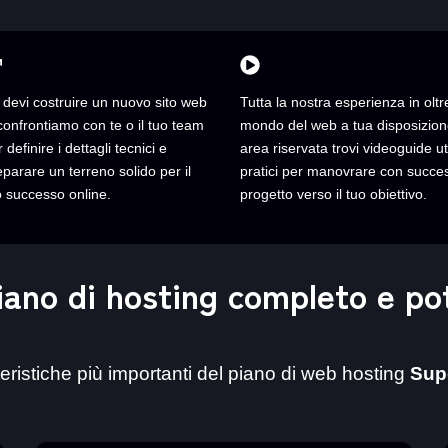
 devi costruire un nuovo sito web
Tutta la nostra esperienza in oltr
 confrontiamo con te o il tuo team
mondo del web a tua disposizione
 definire i dettagli tecnici e
area riservata trovi videoguide uti
eparare un terreno solido per il
pratici per manovrare con succes
o successo online.
progetto verso il tuo obiettivo.
iano di hosting completo e po
teristiche più importanti del piano di web hosting
Sup