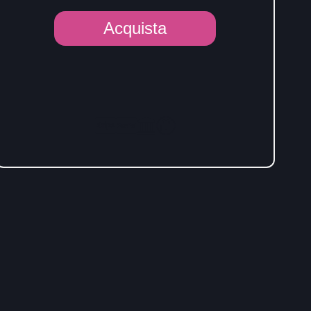
Hosting
Acquista
SuperPower
quantità
Alternative: