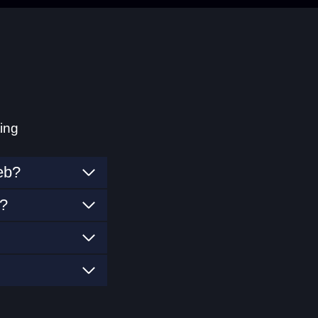
ing
eb?
g?