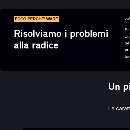
ECCO PERCHE’ WARE
Risolviamo i problemi
Se
ci
alla radice
per
pr
tu
Un p
Le carat