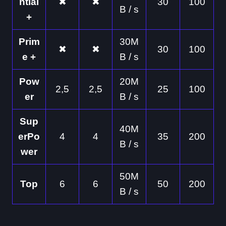
ntial
✖
✖
30
100
B / s
+
Prim
30M
✖
✖
30
100
e +
B / s
Pow
20M
2,5
2,5
25
100
er
B / s
Sup
40M
erPo
4
4
35
200
B / s
wer
50M
Top
6
6
50
200
B / s