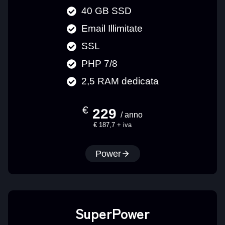
40 GB SSD
Email Illimitate
SSL
PHP 7/8
2,5 RAM dedicata
€
229
/ anno
€ 187,7 + iva
Power
SuperPower