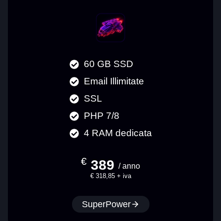
60 GB SSD
Email Illimitate
SSL
PHP 7/8
4 RAM dedicata
€
389
/ anno
€ 318,85 + iva
SuperPower