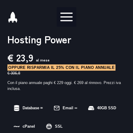
Salta
al
contenuto
Hosting Power
€ 23,9
al mese
OPPURE RISPARMIA IL 25% CON IL PIANO ANNUALE
€ 306,8
Con il piano annuale paghi € 229 oggi. € 269 al rinnovo. Prezzi iva
inclusa.
Database
∞
Email
∞
40GB SSD
cPanel
SSL