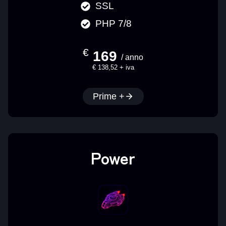
SSL
PHP 7/8
€
169
/ anno
€ 138,52 + iva
Prime +
Power