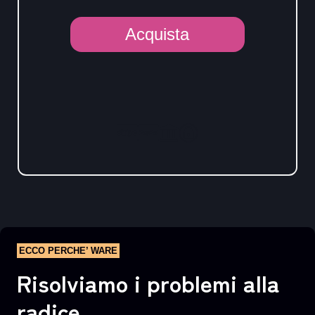
Hosting
Acquista
Power
quantità
Alternative:
ECCO PERCHE’ WARE
Risolviamo i problemi alla
radice