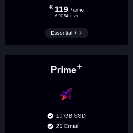
€
119
/ anno
€ 97,54 + iva
Essential +
+
Prime
10 GB SSD
25 Email