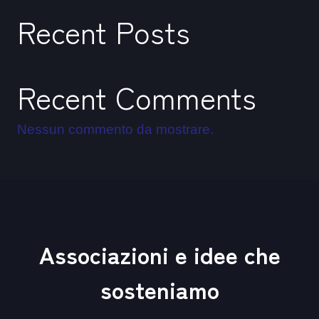
n
f
Recent Posts
g
u
s
l
l
Recent Comments
s
c
Nessun commento da mostrare.
r
e
e
n
Associazioni e idee che
sosteniamo