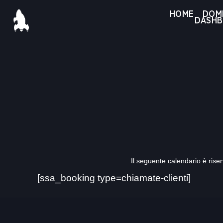
Salta
HOME
DOMI
DASH
al
contenuto
Il seguente calendario è rise
[ssa_booking type=chiamate-clienti]