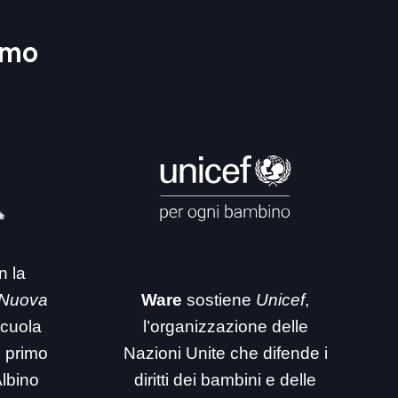
amo
n la
 Nuova
Ware
sostiene
Unicef
,
 scuola
l’organizzazione delle
i primo
Nazioni Unite che difende i
Albino
diritti dei bambini e delle