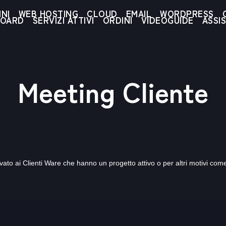
NI
WEB HOSTING
CLOUD
EMAIL
WORDPRESS
BOARD
SERVIZI ATTIVI
ORDINI
VIDEOGUIDE
ASSI
Meeting Cliente
rvato ai Clienti Ware che hanno un progetto attivo o per altri motivi co