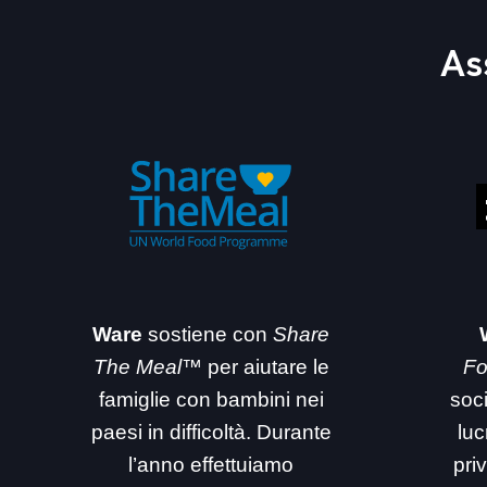
As
Ware
sostiene con
Share
The Meal™
per aiutare le
Fo
famiglie con bambini nei
soc
paesi in difficoltà. Durante
luc
l’anno effettuiamo
priv