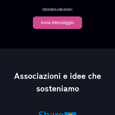
Informativa sulla privacy
Invia Messaggio
A
l
t
e
r
Associazioni e idee che
n
a
sosteniamo
t
i
v
e