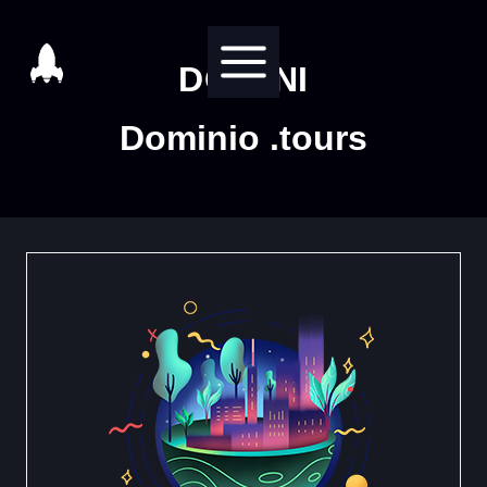
Salta
al
DOMINI
contenuto
Dominio .tours