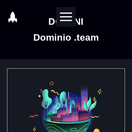
Salta
al
DOMINI
contenuto
Dominio .team