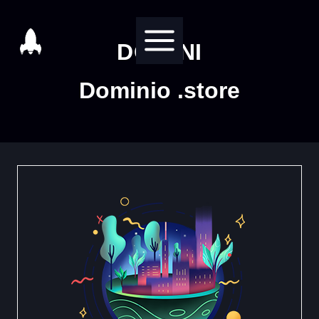
Salta
al
DOMINI
contenuto
Dominio .store