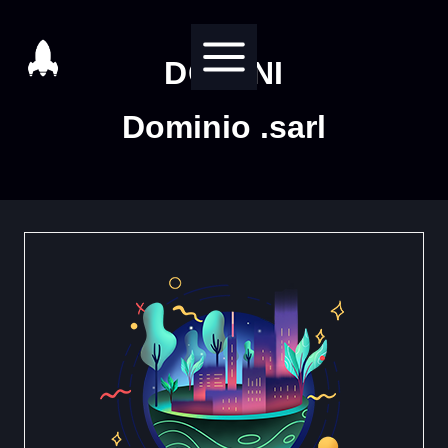
Salta
al
DOMINI
contenuto
Dominio .sarl