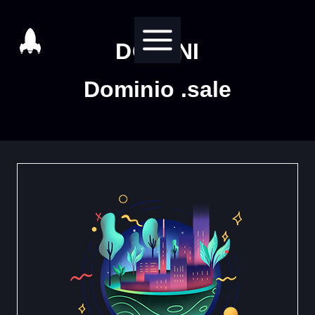
Salta
al
DOMINI
contenuto
Dominio .sale