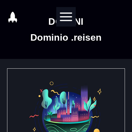
Salta
al
DOMINI
contenuto
Dominio .reisen