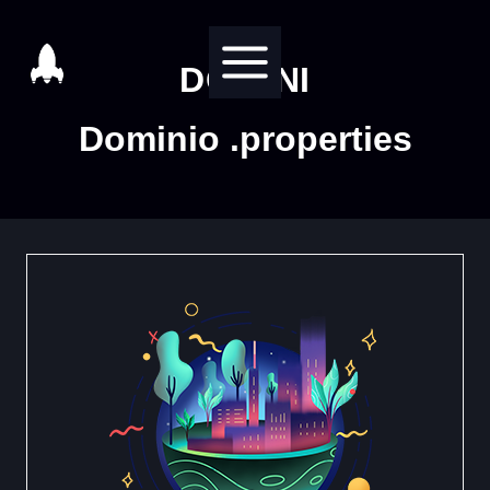
Salta
al
DOMINI
contenuto
Dominio .properties