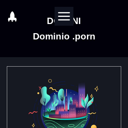
Salta
al
DOMINI
contenuto
Dominio .porn