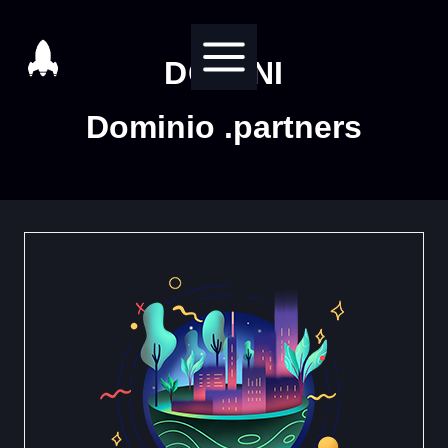
Salta
al
DOMINI
contenuto
Dominio .partners