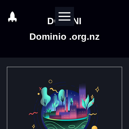
Salta
al
DOMINI
contenuto
Dominio .org.nz