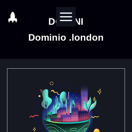
Salta
al
DOMINI
contenuto
Dominio .london