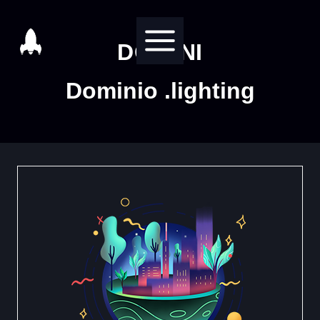
Salta
al
DOMINI
contenuto
Dominio .lighting