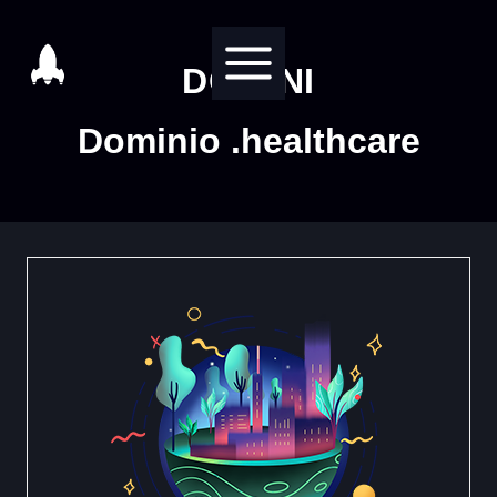
Salta
al
DOMINI
contenuto
Dominio .healthcare