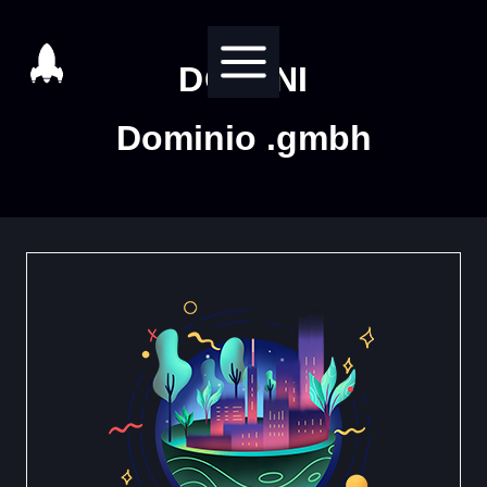
Salta
al
DOMINI
contenuto
Dominio .gmbh