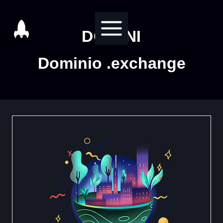
Salta
al
DOMINI
contenuto
Dominio .exchange