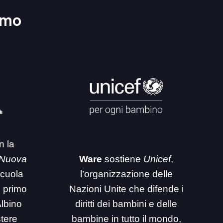
amo
n la
 Nuova
Ware
sostiene
Unicef
,
 scuola
l’organizzazione delle
i primo
Nazioni Unite che difende i
Albino
diritti dei bambini e delle
stere
bambine in tutto il mondo,