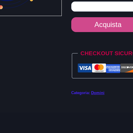
Dominio
Acquista
.cool
quantità
Alternative:
CHECKOUT SICU
Categoria:
Domini