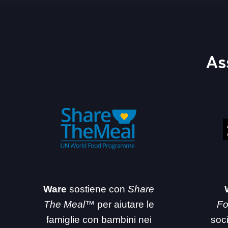
As
Ware
sostiene con
Share
The Meal™
per aiutare le
Fo
famiglie con bambini nei
soc