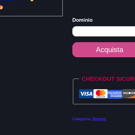
Dominio
Dominio
Acquista
.computer
quantità
Alternative:
CHECKOUT SICU
Categoria:
Domini