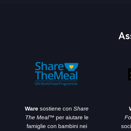
As
Ware
sostiene con
Share
The Meal™
per aiutare le
Fo
famiglie con bambini nei
soc