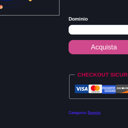
Dominio
Dominio
Acquista
.com.mx
quantità
Alternative:
CHECKOUT SICU
Categoria:
Domini