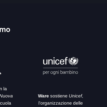
amo
n la
 Nuova
Ware
sostiene
Unicef
,
 scuola
l’organizzazione delle