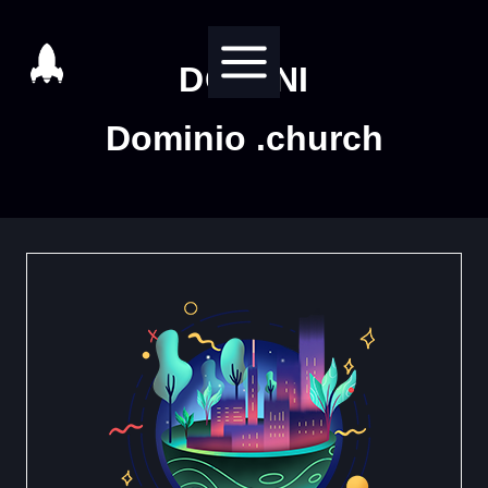
Salta
al
DOMINI
contenuto
Dominio .church