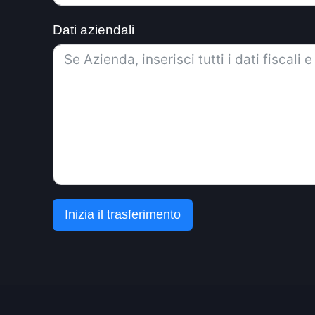
Dati aziendali
Inizia il trasferimento
A
l
t