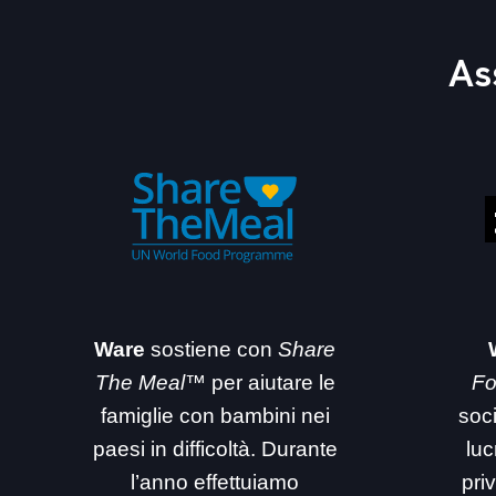
e
r
As
n
a
t
i
v
e
:
Ware
sostiene con
Share
The Meal™
per aiutare le
Fo
famiglie con bambini nei
soc
paesi in difficoltà. Durante
luc
l’anno effettuiamo
priv