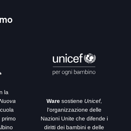
amo
n la
 Nuova
Ware
sostiene
Unicef
,
 scuola
l’organizzazione delle
i primo
Nazioni Unite che difende i
Albino
diritti dei bambini e delle