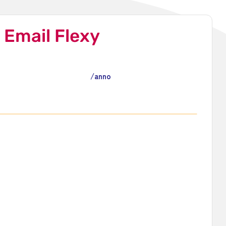
Email Flexy
€
117,50
/anno
1 dominio incluso nel prezzo
aselle illimitate da 1GB POP/IMAP
Espansione fino a 50GB/casella*
2GB SSD per spazio web