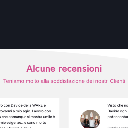
Alcune recensioni
Teniamo molto alla soddisfazione dei nostri Clienti
oro con Davide della WARE e
Visto che no
rovarmi a mio agio. Lavoro con
Davide ogni 
a che comunque si mostra umile è
poter contar
e mie esigenze… e sono molto