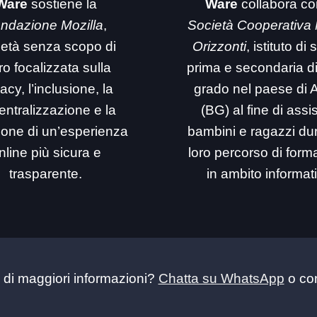
Ware
sostiene la
Ware
collabora co
ndazione Mozilla
,
Società Cooperativa
ietà senza scopo di
Orizzonti
, istituto di
ro focalizzata sulla
prima e secondaria d
acy, l’inclusione, la
grado nel paese di 
entralizzazione e la
(BG) al fine di assi
ione di un’esperienza
bambini e ragazzi dur
nline più sicura e
loro percorso di for
trasparente.
in ambito informat
 di maggiori informazioni?
Chatta su WhatsApp
o con