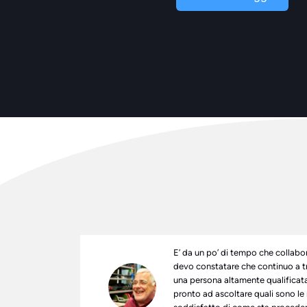
A
l
t
e
r
n
a
t
i
v
e
E’ da un po’ di tempo che collab
:
devo constatare che continuo a t
una persona altamente qualificat
pronto ad ascoltare quali sono l