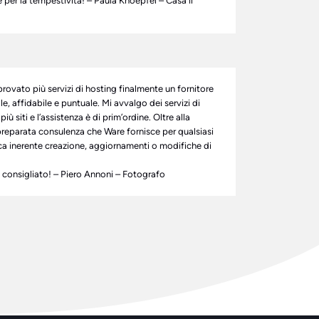
 per la tempestività! – Paula Knoepfel – Casa il
rovato più servizi di hosting finalmente un fornitore
e, affidabile e puntuale. Mi avvalgo dei servizi di
più siti e l’assistenza è di prim’ordine. Oltre alla
preparata consulenza che Ware fornisce per qualsiasi
a inerente creazione, aggiornamenti o modifiche di
consigliato! – Piero Annoni – Fotografo