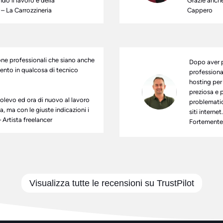
o il lavoro e della
Grazie anche
 – La Carrozzineria
Cappero
one professionali che siano anche
Dopo aver p
mento in qualcosa di tecnico
professional
hosting per 
preziosa e 
volevo ed ora di nuovo al lavoro
problematic
, ma con le giuste indicazioni i
siti internet.
– Artista freelancer
Fortemente 
Visualizza tutte le recensioni su TrustPilot