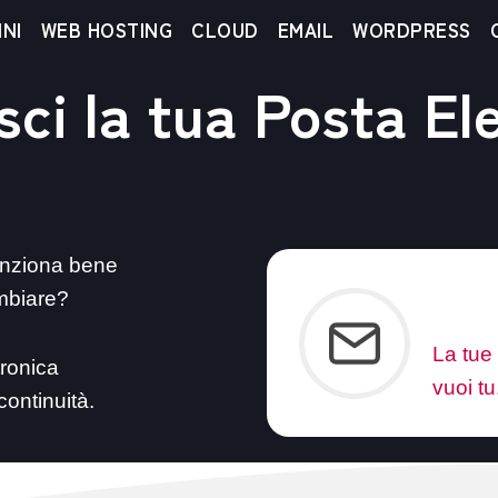
NI
WEB HOSTING
CLOUD
EMAIL
WORDPRESS
sci la tua Posta El
funziona bene
ambiare?
info@
La tue
tronica
vuoi tu
continuità.