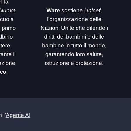
n la
 Nuova
Ware
sostiene
Unicef
,
 scuola
l’organizzazione delle
i primo
Nazioni Unite che difende i
Albino
diritti dei bambini e delle
stere
bambine in tutto il mondo,
ante il
garantendo loro salute,
mazione
istruzione e protezione.
ico.
 l’
Agente AI