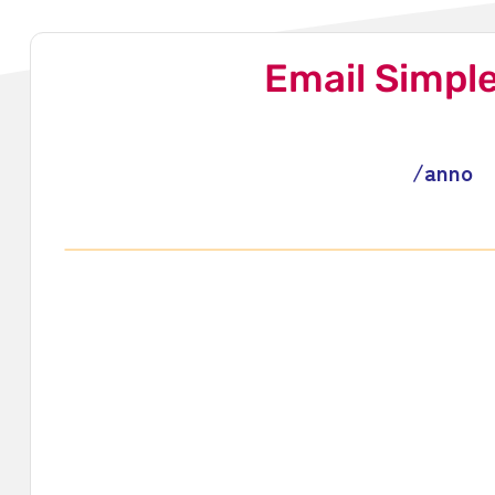
Email Simpl
€
87
/anno
1 dominio incluso nel prez
2GD SSD
10 Email POP/IMAP
Certificato SSL