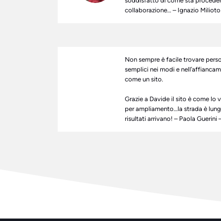
soddisfatto di come sta procedend
collaborazione… – Ignazio Milioto
Non sempre è facile trovare pers
semplici nei modi e nell’affianca
come un sito.
Grazie a Davide il sito è come lo 
per ampliamento…la strada è lunga
risultati arrivano! – Paola Guerini 