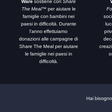
Ware
sostiene con
Share
The Meal™
per aiutare le
Fo
famiglie con bambini nei
soc
paesi in difficoltà. Durante
luc
l’anno effettuiamo
priv
donazioni alle campagne di
dec
Share The Meal per aiutare
creaz
le famiglie nei paesi in
o
difficoltà.
Hai bisogno