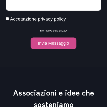
Accettazione privacy policy
Informativa sulla privacy
Invia Messaggio
A
l
t
e
r
Associazioni e idee che
n
a
sosteniamo