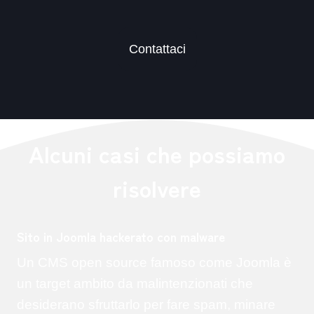
Contattaci
Alcuni casi che possiamo
risolvere
Sito in Joomla hackerato con malware
Un CMS open source famoso come Joomla è
un target ambito da malintenzionati che
desiderano sfruttarlo per fare spam, minare