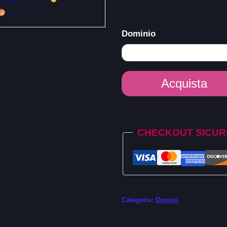
Dominio
Dominio
Acquista
.xn-
-6frz82g
Alternative:
quantità
CHECKOUT SICU
Categoria:
Domini