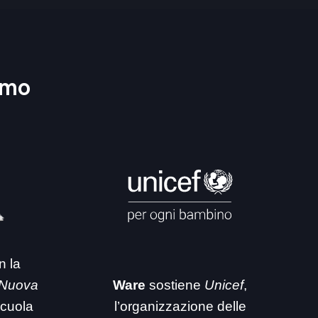
amo
n la
 Nuova
Ware
sostiene
Unicef
,
 scuola
l’organizzazione delle