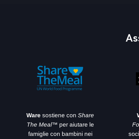
As
Ware
sostiene con
Share
The Meal™
per aiutare le
Fo
famiglie con bambini nei
soc