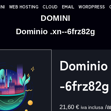
NI
WEB HOSTING
CLOUD
EMAIL
WORDPRESS
DOMINI
Dominio .xn--6frz82g
Dominio 
-6frz82g
21,60
€
/a
iva inclusa