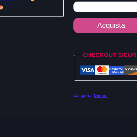
Dominio
Acquista
.vg
quantità
Alternative:
CHECKOUT SICU
Categoria:
Domini