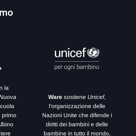
amo
n la
 Nuova
Ware
sostiene
Unicef
,
 scuola
l’organizzazione delle
i primo
Nazioni Unite che difende i
Albino
diritti dei bambini e delle
stere
bambine in tutto il mondo,