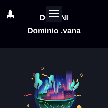
Salta
al
DOMINI
contenuto
Dominio .vana