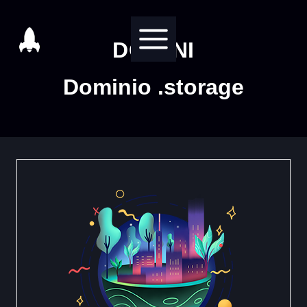
Salta
al
DOMINI
contenuto
Dominio .storage