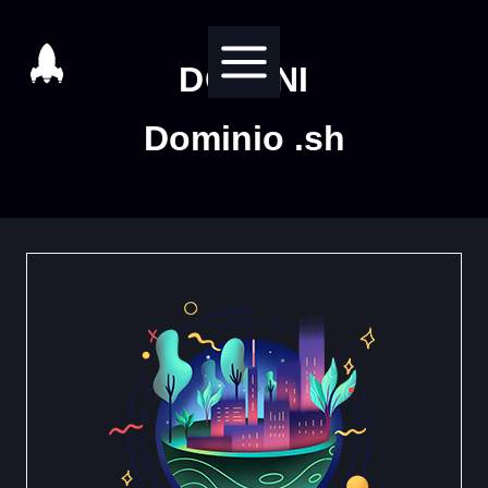
Salta
al
DOMINI
contenuto
Dominio .sh