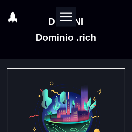
Salta
al
DOMINI
contenuto
Dominio .rich