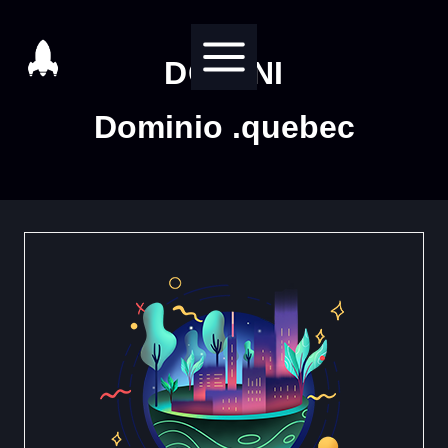
Salta
al
DOMINI
contenuto
Dominio .quebec