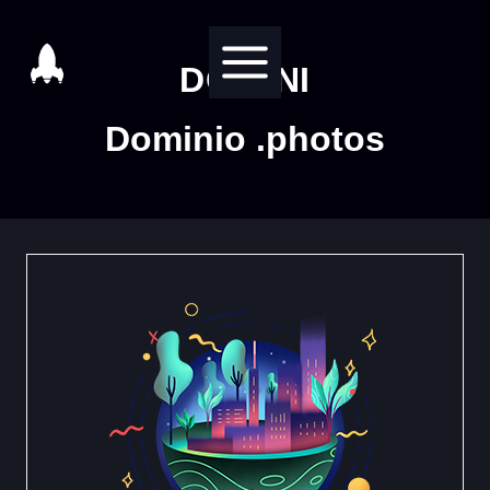
Salta
al
DOMINI
contenuto
Dominio .photos