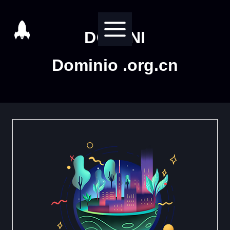
Salta
al
DOMINI
contenuto
Dominio .org.cn