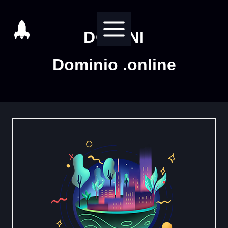
Salta
al
DOMINI
contenuto
Dominio .online