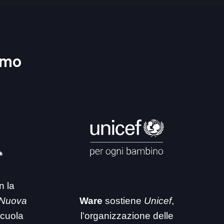
amo
n la
 Nuova
Ware
sostiene
Unicef
,
 scuola
l’organizzazione delle