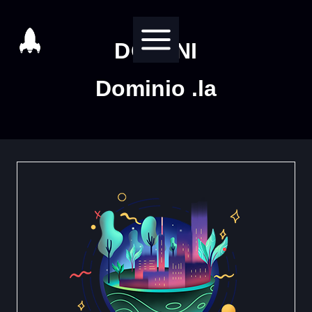
Salta
al
DOMINI
contenuto
Dominio .la