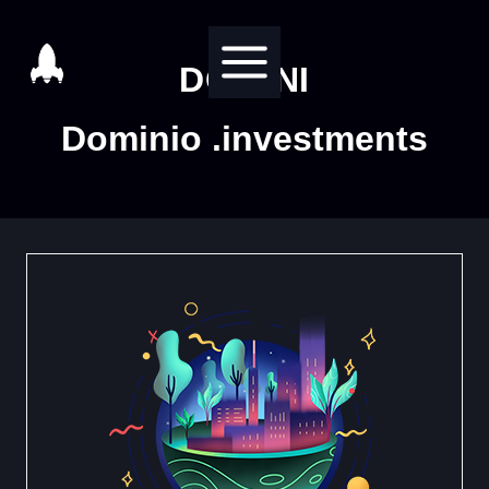
Salta
al
DOMINI
contenuto
Dominio .investments