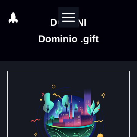
Salta
al
DOMINI
contenuto
Dominio .gift