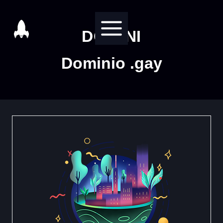
Salta
al
DOMINI
contenuto
Dominio .gay