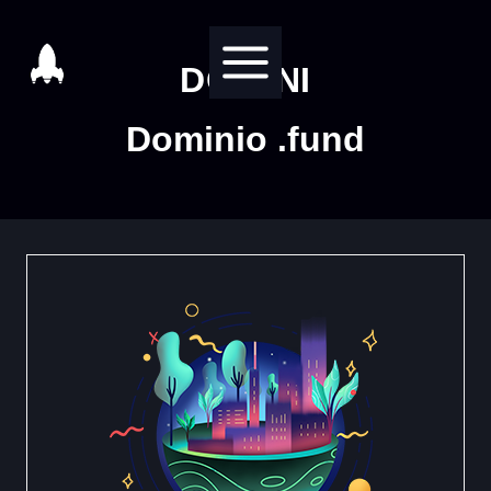
Salta
al
DOMINI
contenuto
Dominio .fund