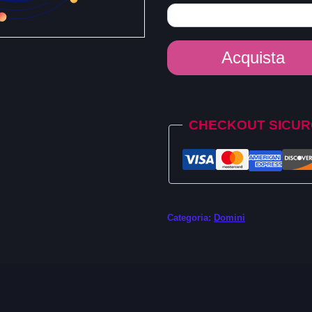
Dominio
Acquista
.food
quantità
Alternative:
CHECKOUT SICU
Categoria:
Domini