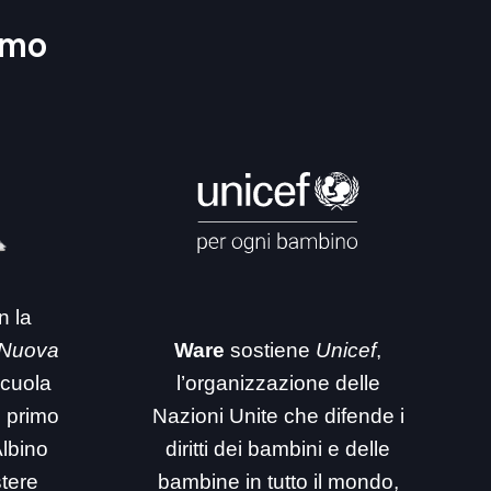
amo
n la
 Nuova
Ware
sostiene
Unicef
,
 scuola
l’organizzazione delle
i primo
Nazioni Unite che difende i
Albino
diritti dei bambini e delle
stere
bambine in tutto il mondo,