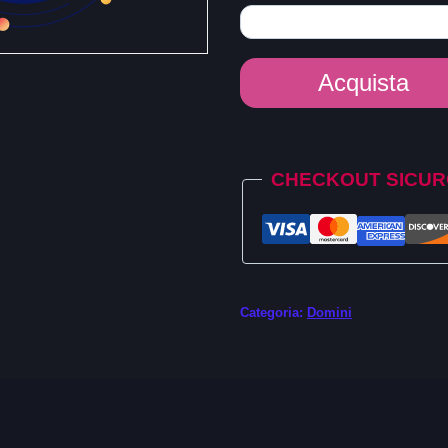
Dominio
Acquista
.co.uk
quantità
Alternative:
CHECKOUT SICU
Categoria:
Domini