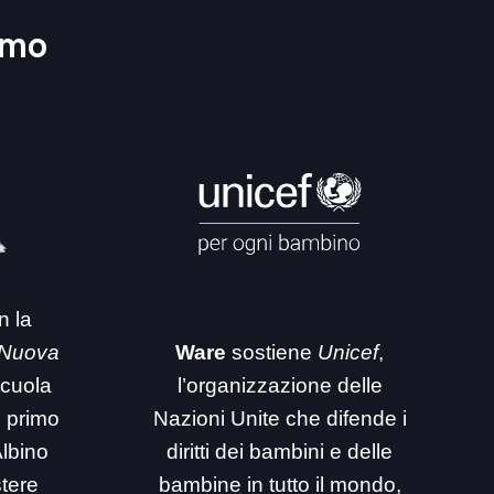
amo
n la
 Nuova
Ware
sostiene
Unicef
,
 scuola
l’organizzazione delle
i primo
Nazioni Unite che difende i
Albino
diritti dei bambini e delle
stere
bambine in tutto il mondo,